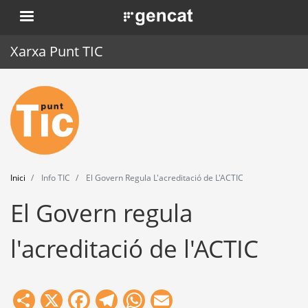
Vés
. Obre en una nova finestra.
al
contingut
Xarxa Punt TIC
Inici
Punt TIC
Actualitat
Inici
Info TIC
El Govern Regula L'acreditació de L'ACTIC
Agenda
El Govern regula
Formació
l'acreditació de l'ACTIC
Eines
Share
X
Facebook
Telegram
WhatsApp
Email