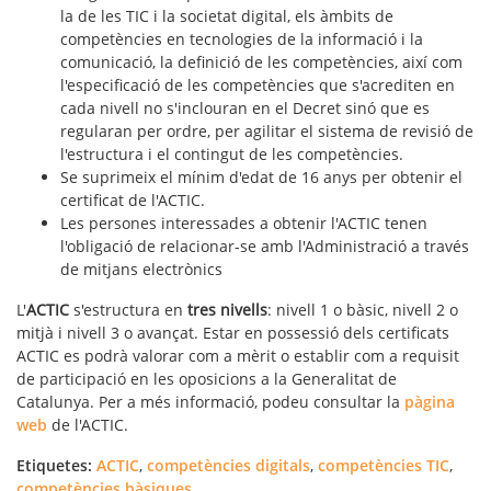
la de les TIC i la societat digital, els àmbits de
competències en tecnologies de la informació i la
comunicació, la definició de les competències, així com
l'especificació de les competències que s'acrediten en
cada nivell no s'inclouran en el Decret sinó que es
regularan per ordre, per agilitar el sistema de revisió de
l'estructura i el contingut de les competències.
Se suprimeix el mínim d'edat de 16 anys per obtenir el
certificat de l'ACTIC.
Les persones interessades a obtenir l'ACTIC tenen
l'obligació de relacionar-se amb l'Administració a través
de mitjans electrònics
L'
ACTIC
s'estructura en
tres nivells
: nivell 1 o bàsic, nivell 2 o
mitjà i nivell 3 o avançat. Estar en possessió dels certificats
ACTIC es podrà valorar com a mèrit o establir com a requisit
de participació en les oposicions a la Generalitat de
Catalunya. Per a més informació, podeu consultar la
pàgina
web
de l'ACTIC.
Etiquetes:
ACTIC
,
competències digitals
,
competències TIC
,
competències bàsiques