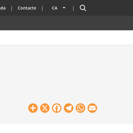
Cercador
ada
Contacte
CA
Llista les accions addicionals
Share
X
Facebook
Telegram
WhatsApp
Email