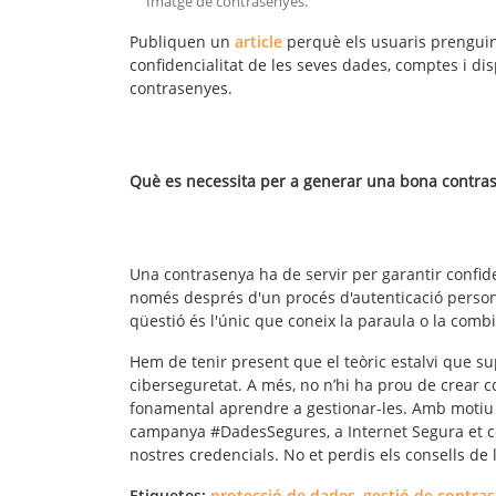
Imatge de contrasenyes
.
Publiquen un
article
perquè els usuaris prenguin 
confidencialitat de les seves dades, comptes i dis
contrasenyes.
Què es necessita per a generar una bona contra
Una contrasenya ha de servir per garantir confiden
només després d'un procés d'autenticació personal. 
qüestió és l'únic que coneix la paraula o la comb
Hem de tenir present que el teòric estalvi que su
ciberseguretat. A més, no n’hi ha prou de crear c
fonamental aprendre a gestionar-les. Amb motiu 
campanya #DadesSegures, a Internet Segura et co
nostres credencials. No et perdis els consells de l'
Etiquetes:
protecció de dades
,
gestió de contra