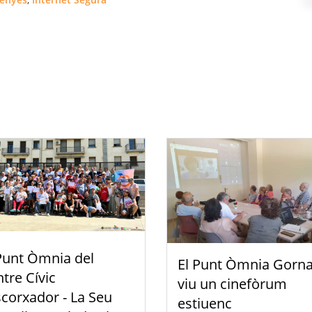
Punt Òmnia del
El Punt Òmnia Gorna
tre Cívic
viu un cinefòrum
scorxador - La Seu
estiuenc