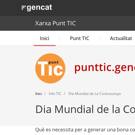
. Obre en una nova finestra.
Xarxa Punt TIC
Inici
Punt TIC
Actualitat
Inici
Info TIC
Dia Mundial de La Contrasenya
Dia Mundial de la C
Què es necessita per a generar una bona co