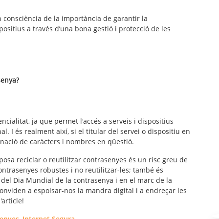
consciència de la importància de garantir la
positius a través d’una bona gestió i protecció de les
senya?
cialitat, ja que permet l'accés a serveis i dispositius
I és realment així, si el titular del servei o dispositiu en
inació de caràcters i nombres en qüestió.
posa reciclar o reutilitzar contrasenyes és un risc greu de
ontrasenyes robustes i no reutilitzar-les; també és
del Dia Mundial de la contrasenya i en el marc de la
nviden a espolsar-nos la mandra digital i a endreçar les
article!
senyes
,
Internet Segura