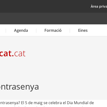
Vés
top
Àrea priv
al
contingut
Agenda
Formació
Eines
ontrasenya
ntrasenya? El 5 de maig se celebra el Dia Mundial de