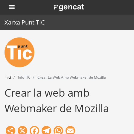
Vés
. Obre en una nova finestra.
al
contingut
Xarxa Punt TIC
Inici
Punt TIC
Actualitat
Inici
Info TIC
Crear La Web Amb Webmaker de Mozilla
Agenda
Crear la web amb
Formació
Webmaker de Mozilla
Eines
Share
X
Facebook
Telegram
WhatsApp
Email