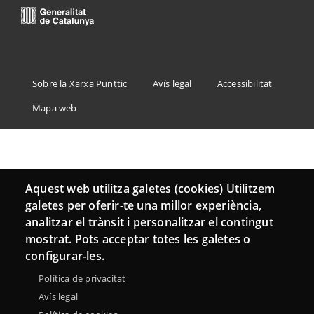
Menu
Sobre la Xarxa Punttic
Avís legal
Accessibilitat
Footer
Mapa web
Aquest web utilitza galetes (cookies) Utilitzem
galetes per oferir-te una millor experiència,
analitzar el trànsit i personalitzar el contingut
mostrat. Pots acceptar totes les galetes o
configurar-les.
Política de privacitat
Avís legal