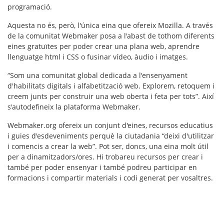
programació.
Aquesta no és, però, l'única eina que ofereix Mozilla. A través
de la comunitat Webmaker posa a l'abast de tothom diferents
eines gratuïtes per poder crear una plana web, aprendre
llenguatge html i CSS o fusinar vídeo, àudio i imatges.
“Som una comunitat global dedicada a l'ensenyament
d'habilitats digitals i
alfabetització web
. Explorem, retoquem i
creem junts per construir una web oberta i feta per tots”. Així
s'autodefineix la plataforma Webmaker.
Webmaker.org ofereix un
conjunt d'eines, recursos educatius
i guies d'esdeveniments
perquè la ciutadania “deixi d'utilitzar
i comencis a crear la web”. Pot ser, doncs, una eina molt útil
per a dinamitzadors/ores. Hi trobareu recursos per crear i
també per poder ensenyar i també podreu participar en
formacions i compartir materials i codi generat per vosaltres.