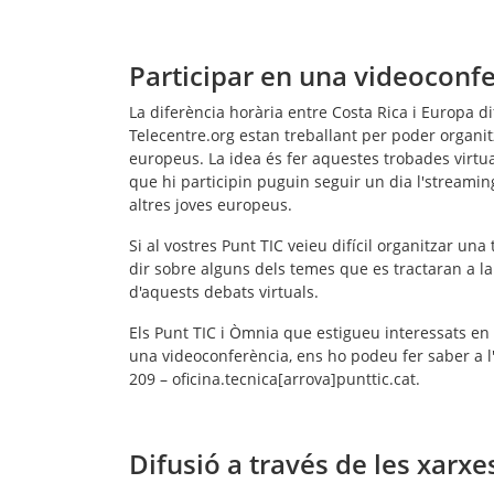
Participar en una videocon
La diferència horària entre Costa Rica i Europa difi
Telecentre.org estan treballant per poder organi
europeus. La idea és fer aquestes
trobades virtu
que hi participin puguin seguir un dia l'streami
altres joves europeus.
Si al vostres Punt TIC veieu difícil organitzar u
dir sobre alguns dels temes que es tractaran a l
d'aquests debats virtuals.
Els Punt TIC i Òmnia que estigueu interessats en
una videoconferència, ens ho podeu fer saber a l
209 – oficina.tecnica[arrova]punttic.cat.
Difusió a través de les xarxe