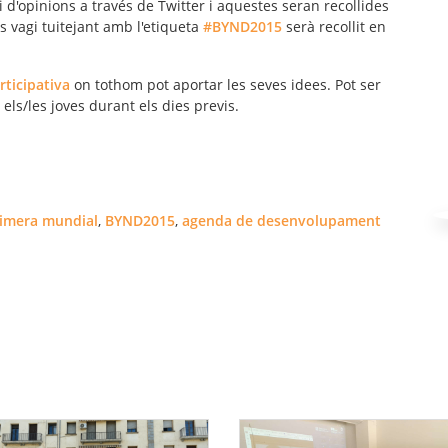
i d'opinions a través de
Twitter
i aquestes seran recollides
 es vagi tuitejant amb l'etiqueta
#BYND2015
serà recollit en
rticipativa
on tothom pot aportar les seves idees. Pot ser
ls/les joves durant els dies previs.
imera mundial
,
BYND2015
,
agenda de desenvolupament