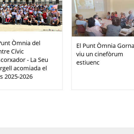
Punt Òmnia del
El Punt Òmnia Gorna
tre Cívic
viu un cinefòrum
scorxador - La Seu
estiuenc
rgell acomiada el
s 2025-2026