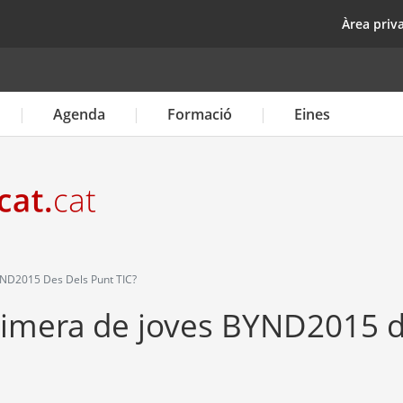
Vés
top
Àrea priv
al
contingut
Agenda
Formació
Eines
YND2015 Des Dels Punt TIC?
 cimera de joves BYND2015 