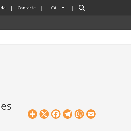
Cercador
ada
Contacte
CA
Llista les accions addicionals
des
Share
X
Facebook
Telegram
WhatsApp
Email