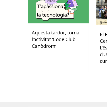
Aquesta tardor, torna
El 
l’activitat ‘Code Club
Cen
Canòdrom’
L’E
d’U
cur