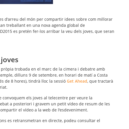
es d'arreu del món per
compartir idees sobre com millorar
stan treballant en una nova agenda global de
015 es pretén fer-los arribar la veu dels joves, que seran
 joves
a pròpia trobada en el marc de la cimera i debatre amb
xemple, dilluns 9 de setembre, en horari de matí a Costa
és de 8 hores), tindrà lloc la sessió
Get Ahead
, que tractarà
iat.
 convoquem els joves al telecentre per veure la
ebat
a posteriori i gravem un petit
vídeo
de resum de les
ompartir el vídeo a la web de l'esdeveniment.
ions es retransmetran en directe, podeu consultar el