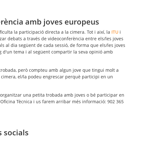
ferència amb joves europeus
culta la participació directa a la cimera. Tot i així, la
ITU
i
tzar
debats a través de videoconferència
entre els/les joves
als
al dia següent de cada sessió, de forma que els/les joves
ng d'un tema i al següent compartir la seva opinió amb
na trobada, però compteu amb algun jove que tingui molt a
a cimera, el/la podeu engrescar perquè participi en un
 organitzar una petita trobada amb joves o bé participar en
'Oficina Tècnica i us farem arribar més informació: 902 365
s socials