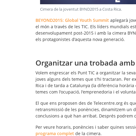
Cimera de la joventut BYND2015 a Costa Rica
.
BEYOND2015: Global Youth Summit
aplegarà jov
el món a través de les TIC
. Els líders mundials e
desenvolupament post-2015 i amb la cimera BYND2
els protagonistes d'aquesta nova generació.
Organitzar una trobada amb
Volem engrescar els Punt TIC a organitzar la sev
joves alguns dels temes que s'hi tractaran. Per e
Rica i de tarda a Catalunya (la diferència horària 
temes com l'ocupació, l'emprenedoria i el voluntar
El que ens proposen des de Telecentre.org és que
retransmissió de les ponències
, dinamitzem un
d
conclusions a què han arribat. Després podrem c
Per veure horaris, ponències i saber quines sess
programa complet
de la cimera.