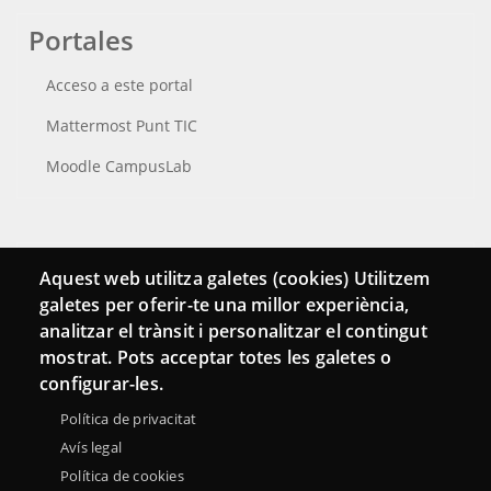
Portales
Acceso a este portal
Mattermost Punt TIC
Moodle CampusLab
Conecta
Aquest web utilitza galetes (cookies) Utilitzem
galetes per oferir-te una millor experiència,
Contacto
analitzar el trànsit i personalitzar el contingut
Hemeroteca
mostrat. Pots acceptar totes les galetes o
configurar-les.
Política de privacitat
Avís legal
Política de cookies