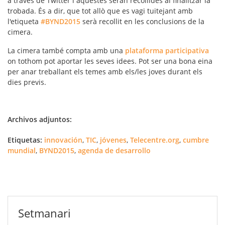
a través de
Twitter
i aquestes seran recollides al finalitzar la
trobada. És a dir, que tot allò que es vagi tuitejant amb
l'etiqueta
#BYND2015
serà recollit en les conclusions de la
cimera.
La cimera també compta amb una
plataforma participativa
on tothom pot aportar les seves idees. Pot ser una bona eina
per anar treballant els temes amb els/les joves durant els
dies previs.
Archivos adjuntos:
Etiquetas:
innovación
,
TIC
,
jóvenes
,
Telecentre.org
,
cumbre
mundial
,
BYND2015
,
agenda de desarrollo
Setmanari