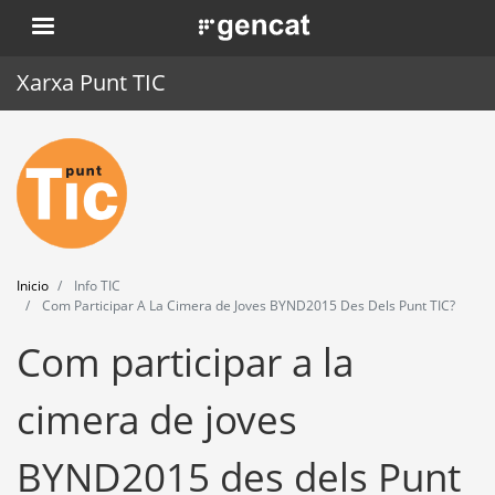
Pasar
. Obre en una nova finestra.
al
contenido
Xarxa Punt TIC
principal
Inicio
Punt TIC
Actualidad
Inicio
Info TIC
Agenda
Com Participar A La Cimera de Joves BYND2015 Des Dels Punt TIC?
Com participar a la
Formación
Herramientas
cimera de joves
BYND2015 des dels Punt