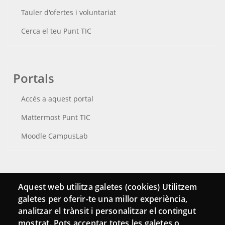
Tauler d'ofertes i voluntariat
Cerca el teu Punt TIC
Portals
Accés a aquest portal
Mattermost Punt TIC
Moodle CampusLab
Connecta
Aquest web utilitza galetes (cookies) Utilitzem
galetes per oferir-te una millor experiència,
Bustia de contacte
analitzar el trànsit i personalitzar el contingut
Butlletins
mostrat. Pots acceptar totes les galetes o