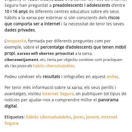
Segura han preguntat a
preadolescents i adolescents
d'entre
10 i 16 anys
de diferents centres educatius sobre els seus
hàbits a la xarxa per esbrinar si són conscients dels
riscos
que comporta ser a Internet
i la necessitat de tenir les seves
dades privades
.
L'
enquesta
, formada per diferents preguntes com per
exemple, sobre el
percentatge d'adolescents que tenen mòbil
propi
,
xarxes wifi obertes
,
privacitat
a la xarxa,
ciberassetjament
, etc, tenia per objectiu conèixer com practiquen
els i les joves els
hàbits cibersaludables
.
Podeu conèixer els
resultats
i infografies en aquest
enllaç
.
Per tenir més informació sobre la xarxa, els seus perills i
avantatges, visiteu
Internet Segura
, on publiquen tot tipus de
notícies per ajudar-nos a comprendre millor el
panorama
digital
.
Etiquetes:
hàbits cibersaludables
,
joves
,
jovent
,
Internet
Segura