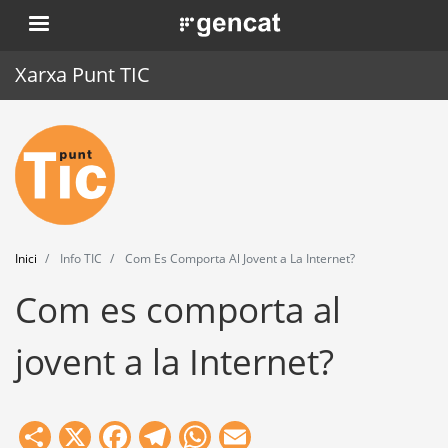
Vés
. Obre en una nova finestra.
al
contingut
Xarxa Punt TIC
Inici
Punt TIC
Actualitat
Inici
Info TIC
Com Es Comporta Al Jovent a La Internet?
Agenda
Com es comporta al
Formació
jovent a la Internet?
Eines
Share
X
Facebook
Telegram
WhatsApp
Email