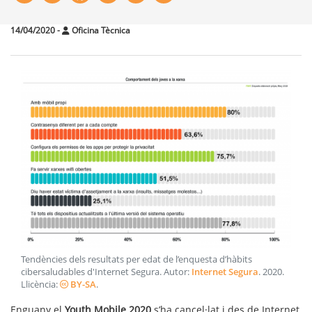
14/04/2020
-
Oficina Tècnica
Tendències dels resultats per edat de l’enquesta d’hàbits
cibersaludables d'Internet Segura
. Autor:
Internet Segura
.
2020
.
Llicència:
BY-SA
.
Enguany el
Youth Mobile 2020
s’ha cancel·lat i des de Internet