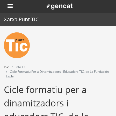
Vés
. Obre en una nova finestra.
al
contingut
Xarxa Punt TIC
Inici
Punt TIC
Actualitat
Inici
Info TIC
Agenda
Cicle Formatiu Per a Dinamitzadors I Educadors TIC, de La Fundación
Esplai
Formació
Cicle formatiu per a
Eines
dinamitzadors i