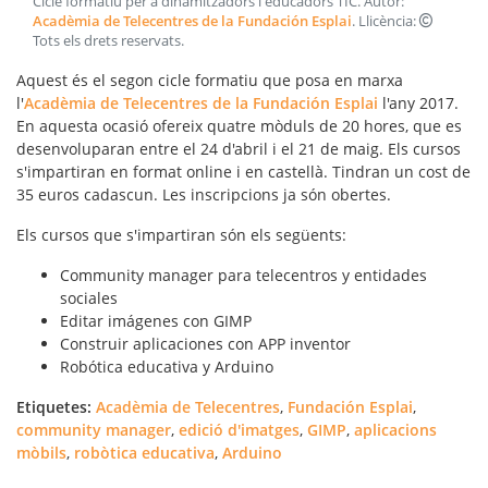
Cicle formatiu per a dinamitzadors i educadors TIC
. Autor:
Acadèmia de Telecentres de la Fundación Esplai
. Llicència:
Tots els drets reservats
.
Aquest és el segon cicle formatiu que posa en marxa
l'
Acadèmia de Telecentres de la Fundación Esplai
l'any 2017.
En aquesta ocasió ofereix quatre mòduls de 20 hores, que es
desenvoluparan entre el 24 d'abril i el 21 de maig. Els cursos
s'impartiran en format online i en castellà. Tindran un cost de
35 euros cadascun. Les inscripcions ja són obertes.
Els cursos que s'impartiran són els següents:
Community manager para telecentros y entidades
sociales
Editar imágenes con GIMP
Construir aplicaciones con APP inventor
Robótica educativa y Arduino
Etiquetes:
Acadèmia de Telecentres
,
Fundación Esplai
,
community manager
,
edició d'imatges
,
GIMP
,
aplicacions
mòbils
,
robòtica educativa
,
Arduino