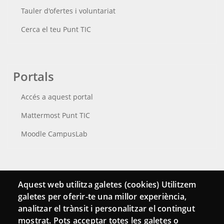
Tauler d'ofertes i voluntariat
Cerca el teu Punt TIC
Portals
Accés a aquest portal
Mattermost Punt TIC
Moodle CampusLab
Connecta
Aquest web utilitza galetes (cookies) Utilitzem
galetes per oferir-te una millor experiència,
Bustia de contacte
analitzar el trànsit i personalitzar el contingut
Butlletins
mostrat. Pots acceptar totes les galetes o