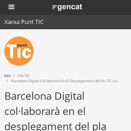
Vés
. Obre en una nova finestra.
al
contingut
Xarxa Punt TIC
Inici
Punt TIC
Actualitat
Inici
Info TIC
Agenda
Barcelona Digital Col·laborarà En El Desplegament del Pla TIC.cat
Barcelona Digital
Formació
Eines
col·laborarà en el
desplegament del pla