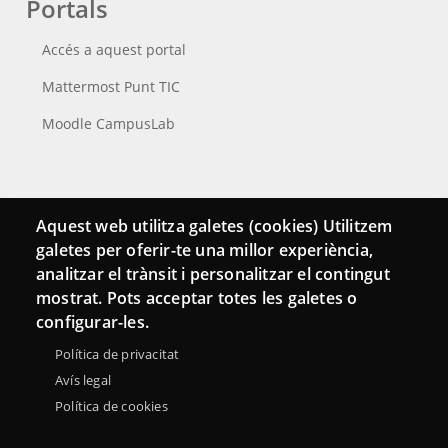
Portals
Accés a aquest portal
Mattermost Punt TIC
Moodle CampusLab
Connecta
Aquest web utilitza galetes (cookies) Utilitzem
galetes per oferir-te una millor experiència,
Bustia de contacte
analitzar el trànsit i personalitzar el contingut
Butlletins
mostrat. Pots acceptar totes les galetes o
configurar-les.
Política de privacitat
Avís legal
Política de cookies