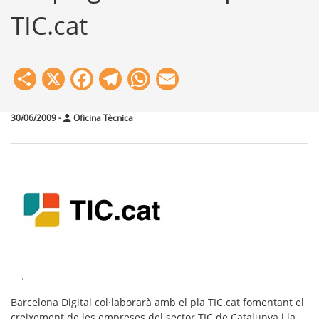
TIC.cat
Share
X
Facebook
Telegram
WhatsApp
Email
30/06/2009
-
Oficina Tècnica
.
Barcelona Digital col·laborarà amb el pla TIC.cat fomentant el
creixement de les empreses del sector TIC de Catalunya i la