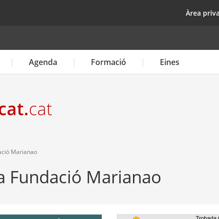
Vés
top
Àrea priv
al
contingut
Agenda
Formació
Eines
ació Marianao
a Fundació Marianao