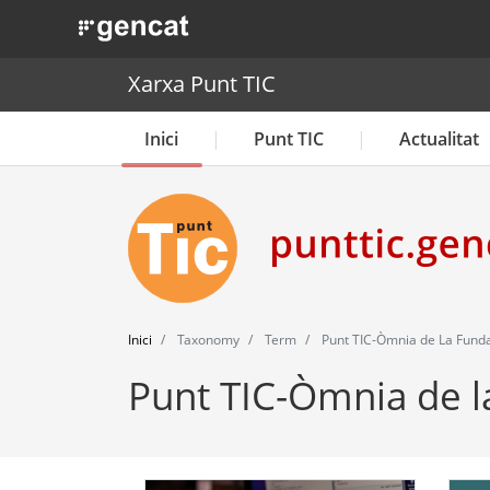
. Obre en una nova finestra.
Xarxa Punt TIC
Inici
Punt TIC
Actualitat
Inici
Taxonomy
Term
Punt TIC-Òmnia de La Fund
Punt TIC-Òmnia de l