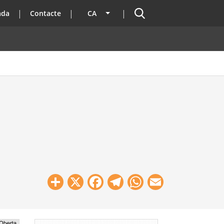
Cercador
ada
Contacte
CA
Llista les accions addicionals
Share
X
Facebook
Telegram
WhatsApp
Email