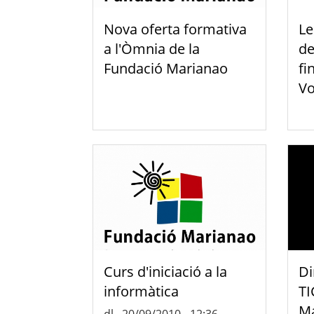
Nova oferta formativa
Le
a l'Òmnia de la
de
Fundació Marianao
fi
Vo
Curs d'iniciació a la
Di
informàtica
TI
Ma
dl., 20/09/2010 - 12:36