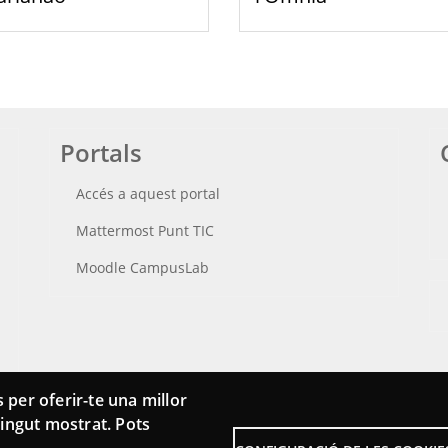
Portals
Accés a aquest portal
Mattermost Punt TIC
Moodle CampusLab
 per oferir-te una millor
ntingut mostrat. Pots