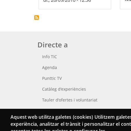
Directe a
Info TIC
Agenda
Punttic TV
Catàleg d'experiències
Tauler d'ofertes i voluntariat
Cerca el teu Punt TIC
Aquest web utilitza galetes (cookies) Utilitzem galetes
experiència, analitzar el trànsit i personalitzar el co