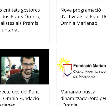
s entitats gestores
Nova programació
 dos Punts Òmnia,
d'activitats al Punt TI
nalistes als Premis
Òmnia Marianao
luntariat
recte des del Punt
Marianao busca
C Òmnia Fundació
dinamitzador/ora pe
rianao
l'Òmnia