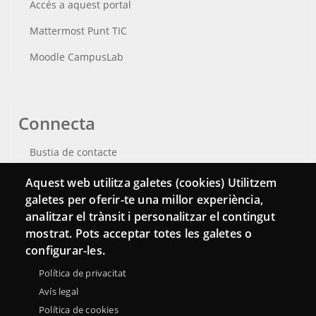
Accés a aquest portal
Mattermost Punt TIC
Moodle CampusLab
Connecta
Bustia de contacte
Butlletins
Aquest web utilitza galetes (cookies) Utilitzem
galetes per oferir-te una millor experiència,
analitzar el trànsit i personalitzar el contingut
mostrat. Pots acceptar totes les galetes o
configurar-les.
Política de privacitat
Avís legal
Política de cookies