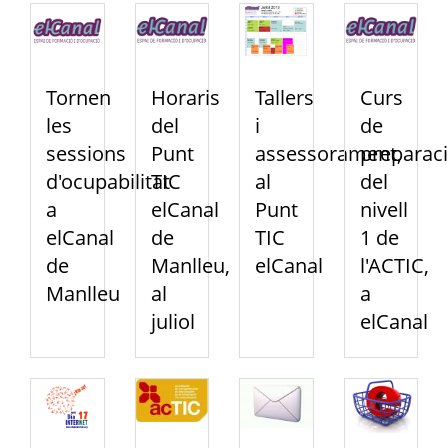
Tornen
Horaris
Tallers
Curs
les
del
i
de
sessions
Punt
assessorament,
preparac
d'ocupabilitat
TIC
al
del
a
elCanal
Punt
nivell
elCanal
de
TIC
1 de
de
Manlleu,
elCanal
l'ACTIC,
Manlleu
al
a
juliol
elCanal