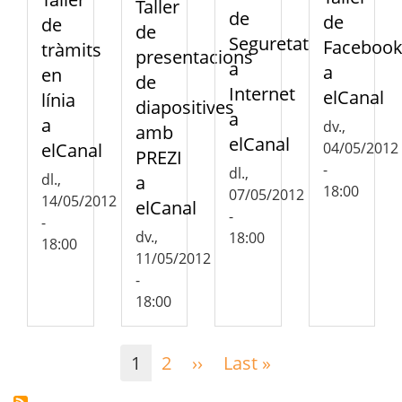
Taller
de
de
de
de
Seguretat
Faceboo
tràmits
presentacions
a
a
en
de
Internet
elCanal
línia
diapositives
a
a
dv.,
amb
elCanal
elCanal
04/05/2012
PREZI
-
dl.,
dl.,
a
18:00
07/05/2012
14/05/2012
elCanal
-
-
dv.,
18:00
18:00
11/05/2012
-
18:00
Paginació
1
2
››
Pàgina
Last »
Última
següent
pàgina