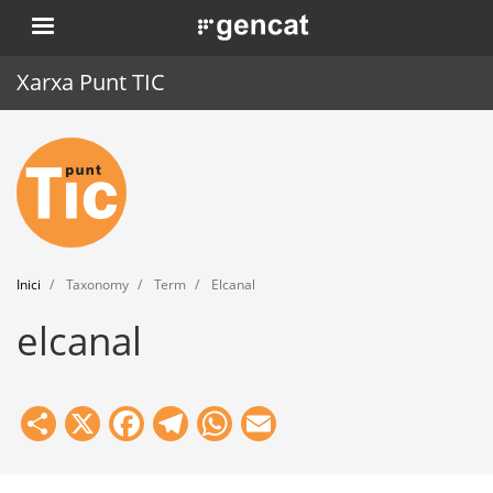
Vés
. Obre en una nova finestra.
al
contingut
Xarxa Punt TIC
Inici
Punt TIC
Actualitat
Inici
Taxonomy
Term
Elcanal
Agenda
elcanal
Formació
Eines
Share
X
Facebook
Telegram
WhatsApp
Email