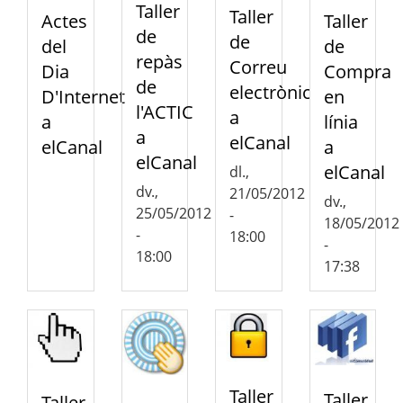
Taller
Taller
Actes
Taller
de
de
del
de
repàs
Correu
Dia
Compra
de
electrònic
D'Internet
en
l'ACTIC
a
a
línia
a
elCanal
elCanal
a
elCanal
elCanal
dl.,
dv.,
21/05/2012
dv.,
25/05/2012
-
18/05/2012
-
18:00
-
18:00
17:38
Taller
Taller
Taller