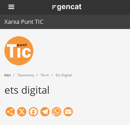
Vés
. Obre en una nova finestra.
al
contingut
Xarxa Punt TIC
Inici
Punt TIC
Actualitat
Inici
Taxonomy
Term
Ets Digital
Agenda
ets digital
Formació
Eines
Share
X
Facebook
Telegram
WhatsApp
Email