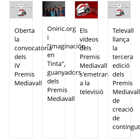
Oniric.org
Oberta
Els
Televall
i
la
vídeos
llança
"Imaginación
convocatòria
dels
la
en
dels
Premis
tercera
Tinta",
IV
Mediavall
edició
guanyadors
Premis
s'emetran
dels
dels
Mediavall
a la
Premis
Premis
televisió
Mediavall
Mediavall
de
creació
de
contingut