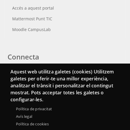
Accés a aquest portal
Mattermost Punt TIC
Moodle CampusLab
Connecta
Bustia de contacte
Aquest web utilitza galetes (cookies) Utilitzem
galetes per oferir-te una millor experiència,
Butlletins
analitzar el trànsit i personalitzar el contingut
mostrat. Pots acceptar totes les galetes o
configurar-les.
Política de privacitat
Avís legal
Política de cookies