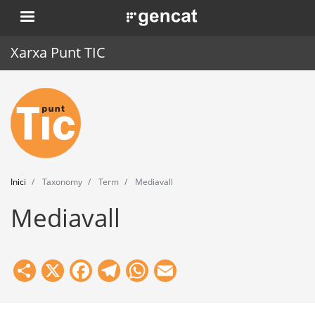
Vés
. Obre en una nova finestra.
al
contingut
Xarxa Punt TIC
Inici
Punt TIC
Actualitat
Inici
Taxonomy
Term
Mediavall
Agenda
Mediavall
Formació
Eines
Share
X
Facebook
Telegram
WhatsApp
Email