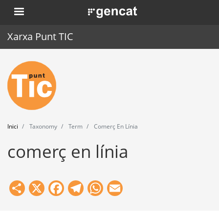
Vés
. Obre en una nova finestra.
al
contingut
Xarxa Punt TIC
Inici
Punt TIC
Actualitat
Inici
Taxonomy
Term
Comerç En Línia
Agenda
comerç en línia
Formació
Eines
Share
X
Facebook
Telegram
WhatsApp
Email