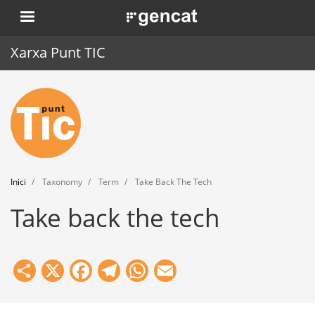
Vés
. Obre en una nova finestra.
al
contingut
Xarxa Punt TIC
Inici
Punt TIC
Actualitat
Inici
Taxonomy
Term
Take Back The Tech
Agenda
Take back the tech
Formació
Eines
Share
X
Facebook
Telegram
WhatsApp
Email