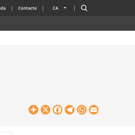
Cercador
ada
Contacte
CA
Llista les accions addicionals
Share
X
Facebook
Telegram
WhatsApp
Email