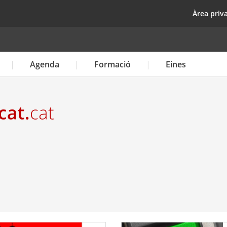
Vés
top
Àrea priv
al
contingut
Agenda
Formació
Eines