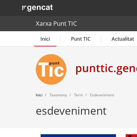
. Obre en una nova finestra.
Xarxa Punt TIC
Inici
Punt TIC
Actualitat
Inici
Taxonomy
Term
Esdeveniment
esdeveniment