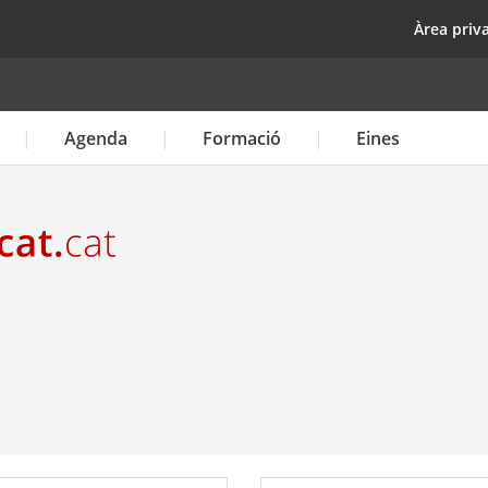
Vés
top
Àrea priv
al
contingut
Agenda
Formació
Eines