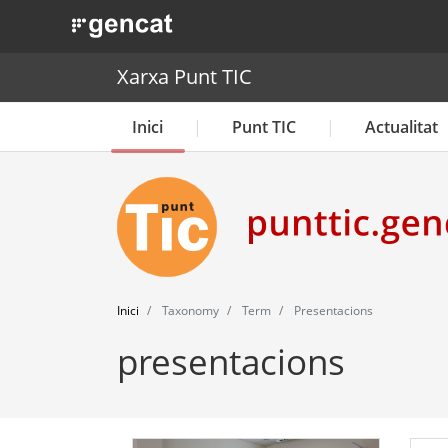
. Obre en una nova finestra.
Xarxa Punt TIC
Inici
Punt TIC
Actualitat
Inici
Taxonomy
Term
Presentacions
presentacions