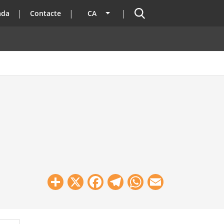
Cercador
ada
Contacte
CA
Llista les accions addicionals
Share
X
Facebook
Telegram
WhatsApp
Email