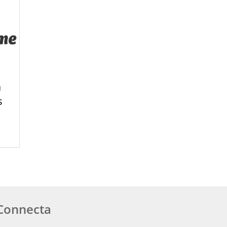
a
s
Connecta