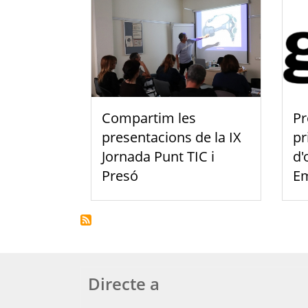
Compartim les
Pr
presentacions de la IX
pr
Jornada Punt TIC i
d'
Presó
E
Directe a