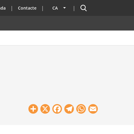
Cercador
ada
Contacte
CA
Llista les accions addicionals
Share
X
Facebook
Telegram
WhatsApp
Email