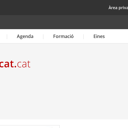
Vés
top
Àrea priv
al
contingut
Agenda
Formació
Eines