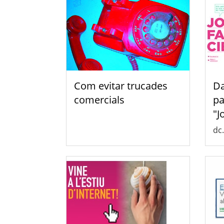
Com evitar trucades
Da
comercials
pa
"J
dc.