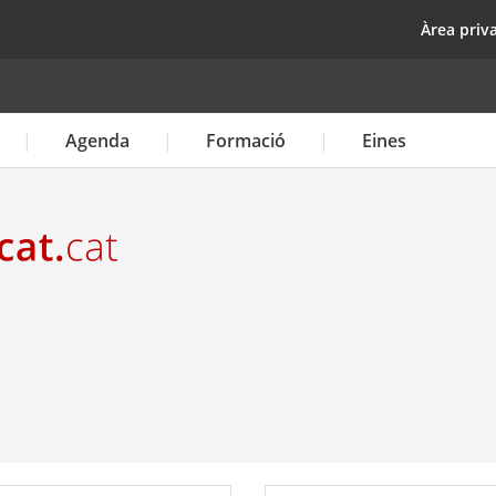
Vés
top
Àrea priv
al
contingut
Agenda
Formació
Eines