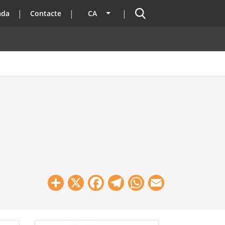
Cercador
ada
Contacte
CA
Llista les accions addicionals
Share
X
Facebook
Telegram
WhatsApp
Email