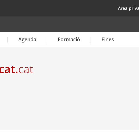
Vés
top
Àrea priv
al
contingut
Agenda
Formació
Eines