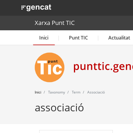
. Obre en una nova finestra.
Xarxa Punt TIC
Inici
Punt TIC
Actualitat
Inici
Taxonomy
Term
Associació
associació