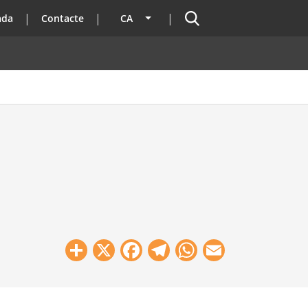
Cercador
ada
Contacte
CA
Llista les accions addicionals
Share
X
Facebook
Telegram
WhatsApp
Email