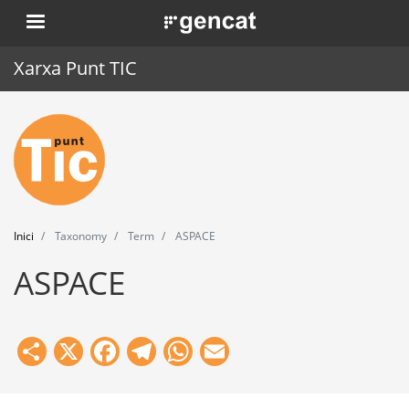
Vés
. Obre en una nova finestra.
al
contingut
Xarxa Punt TIC
Inici
Punt TIC
Actualitat
Inici
Taxonomy
Term
ASPACE
Agenda
ASPACE
Formació
Eines
Share
X
Facebook
Telegram
WhatsApp
Email