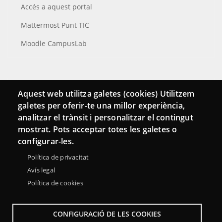
Accés a aquest portal
Mattermost Punt TIC
Moodle CampusLab
Connecta
Aquest web utilitza galetes (cookies) Utilitzem
galetes per oferir-te una millor experiència,
Bustia de contacte
analitzar el trànsit i personalitzar el contingut
Butlletins
mostrat. Pots acceptar totes les galetes o
configurar-les.
Política de privacitat
Avís legal
Política de cookies
CONFIGURACIÓ DE LES COOKIES