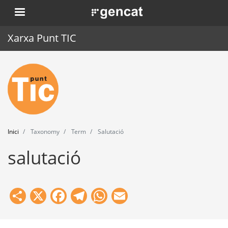
Vés
. Obre en una nova finestra.
al
contingut
Xarxa Punt TIC
Inici
Punt TIC
Actualitat
Inici
Taxonomy
Term
Salutació
Agenda
salutació
Formació
Eines
Share
X
Facebook
Telegram
WhatsApp
Email