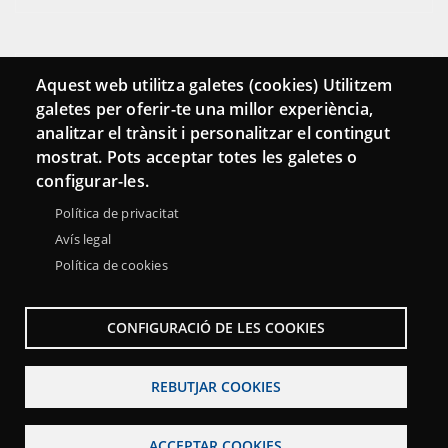
Connecta
Aquest web utilitza galetes (cookies) Utilitzem
galetes per oferir-te una millor experiència,
Bustia de contacte
analitzar el trànsit i personalitzar el contingut
Butlletins
mostrat. Pots acceptar totes les galetes o
configurar-les.
Política de privacitat
Avís legal
Política de cookies
CONFIGURACIÓ DE LES COOKIES
REBUTJAR COOKIES
Menu
Sobre la Xarxa Punttic
Avís legal
Accessibilitat
ACCEPTAR COOKIES