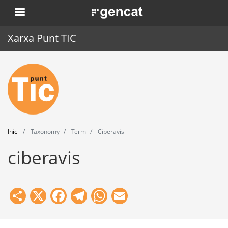
Vés
. Obre en una nova finestra.
al
contingut
Xarxa Punt TIC
Inici
Punt TIC
Actualitat
Inici
Taxonomy
Term
Ciberavis
Agenda
ciberavis
Formació
Eines
Share
X
Facebook
Telegram
WhatsApp
Email