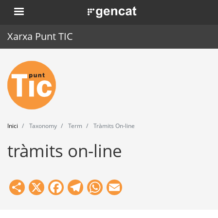
Vés
. Obre en una nova finestra.
al
contingut
Xarxa Punt TIC
Inici
Punt TIC
Actualitat
Inici
Taxonomy
Term
Tràmits On-line
Agenda
tràmits on-line
Formació
Eines
Share
X
Facebook
Telegram
WhatsApp
Email