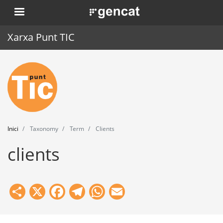
Vés
. Obre en una nova finestra.
al
contingut
Xarxa Punt TIC
Inici
Punt TIC
Actualitat
Inici
Taxonomy
Term
Clients
Agenda
clients
Formació
Eines
Share
X
Facebook
Telegram
WhatsApp
Email