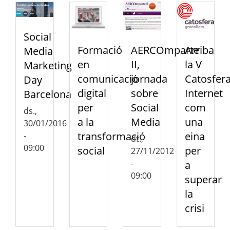
Social
Formació
AERCOmparte
Arriba
Media
en
II,
la V
Marketing
comunicació
jornada
Catosfera
Day
digital
sobre
Internet
Barcelona
per
Social
com
ds.,
a la
Media
una
30/01/2016
transformació
eina
-
dt.,
09:00
social
per
27/11/2012
-
a
09:00
superar
la
crisi