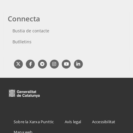
Connecta
Bustia de contacte
Butlletins
Menu
Sobre la Xarxa Punttic
Avís legal
Accessibilitat
Footer
Mapa web