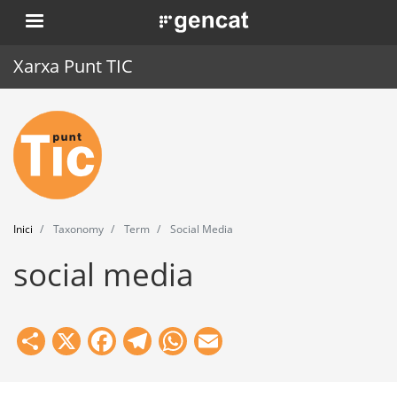
Vés
. Obre en una nova finestra.
al
contingut
Xarxa Punt TIC
Inici
Punt TIC
Actualitat
Inici
Taxonomy
Term
Social Media
Agenda
social media
Formació
Eines
Share
X
Facebook
Telegram
WhatsApp
Email