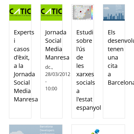
Experts
Jornada
Estudi
Els
i
Social
sobre
desenvol
casos
Media
l'ús
tenen
d'èxit,
Manresa
de
una
a la
les
cita
dc.,
Jornada
xarxes
a
28/03/2012
-
Social
socials
Barcelon
10:00
Media
a
Manresa
l'estat
espanyol