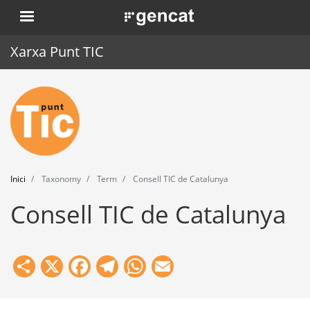
Vés
. Obre en una nova finestra.
al
contingut
Xarxa Punt TIC
Inici
Punt TIC
Actualitat
Inici
Taxonomy
Term
Consell TIC de Catalunya
Agenda
Consell TIC de Catalunya
Formació
Eines
Share
X
Facebook
Telegram
WhatsApp
Email