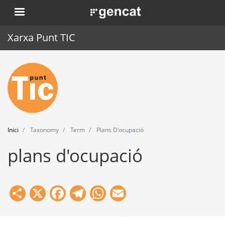
Vés
. Obre en una nova finestra.
al
contingut
Xarxa Punt TIC
Inici
Punt TIC
Actualitat
Inici
Taxonomy
Term
Plans D'ocupació
Agenda
plans d'ocupació
Formació
Eines
Share
X
Facebook
Telegram
WhatsApp
Email