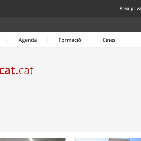
Vés
top
Àrea priv
al
contingut
Agenda
Formació
Eines