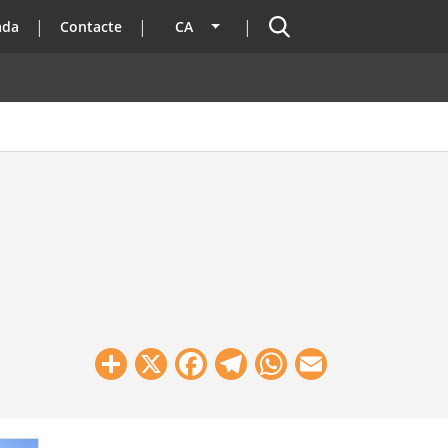
Cercador
ada
Contacte
CA
Llista les accions addicionals
Share
X
Facebook
Telegram
WhatsApp
Email