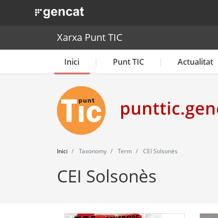
. Obre en una nova finestra.
Xarxa Punt TIC
Inici
Punt TIC
Actualitat
Inici
Taxonomy
Term
CEI Solsonès
CEI Solsonès