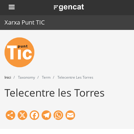
Vés
. Obre en una nova finestra.
al
contingut
Xarxa Punt TIC
Inici
Punt TIC
Actualitat
Inici
Taxonomy
Term
Telecentre Les Torres
Agenda
Telecentre les Torres
Formació
Eines
Share
X
Facebook
Telegram
WhatsApp
Email