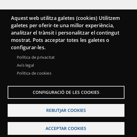
Connecta
Aquest web utilitza galetes (cookies) Utilitzem
galetes per oferir-te una millor experiència,
Bustia de contacte
analitzar el trànsit i personalitzar el contingut
Butlletins
mostrat. Pots acceptar totes les galetes o
configurar-les.
Política de privacitat
Avís legal
Política de cookies
CONFIGURACIÓ DE LES COOKIES
REBUTJAR COOKIES
Menu
Sobre la Xarxa Punttic
Avís legal
Accessibilitat
Footer
ACCEPTAR COOKIES
Mapa web