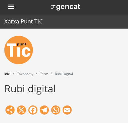
Vés
. Obre en una nova finestra.
al
contingut
Xarxa Punt TIC
Inici
Punt TIC
Actualitat
Inici
Taxonomy
Term
Rubi Digital
Agenda
Rubi digital
Formació
Eines
Share
X
Facebook
Telegram
WhatsApp
Email