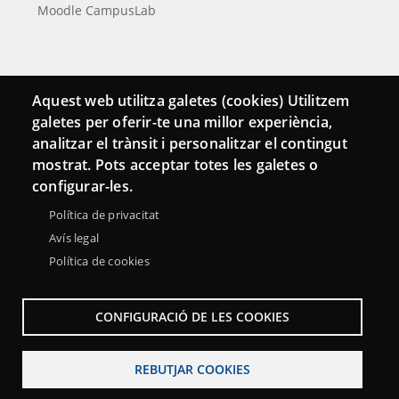
Moodle CampusLab
Connecta
Aquest web utilitza galetes (cookies) Utilitzem
galetes per oferir-te una millor experiència,
Bustia de contacte
analitzar el trànsit i personalitzar el contingut
Butlletins
mostrat. Pots acceptar totes les galetes o
configurar-les.
Política de privacitat
Avís legal
Política de cookies
CONFIGURACIÓ DE LES COOKIES
REBUTJAR COOKIES