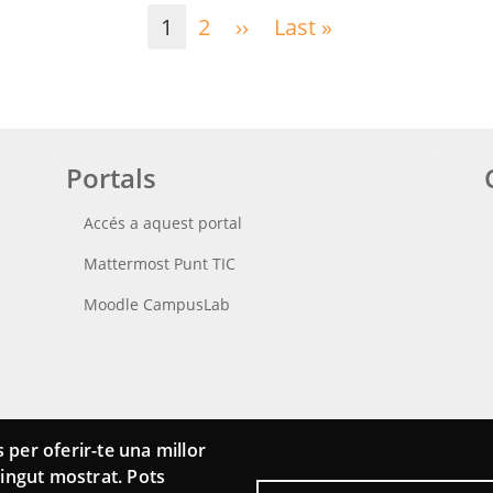
1
2
››
Pàgina
Last »
Última
següent
pàgina
Portals
Accés a aquest portal
Mattermost Punt TIC
Moodle CampusLab
 per oferir-te una millor
ntingut mostrat. Pots