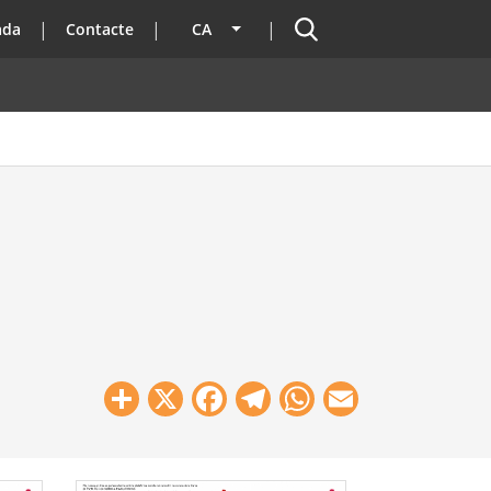
Cercador
ada
Contacte
CA
Llista les accions addicionals
Share
X
Facebook
Telegram
WhatsApp
Email