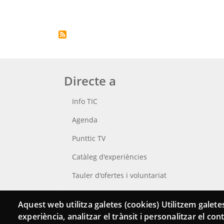
Paginació
Directe a
Info TIC
Agenda
Punttic TV
Catàleg d'experiències
Tauler d'ofertes i voluntariat
Cerca el teu Punt TIC
Aquest web utilitza galetes (cookies) Utilitzem galetes
experiència, analitzar el trànsit i personalitzar el co