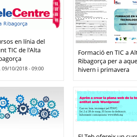
rsos en línia del
nt TIC de l'Alta
Formació en TIC a Al
bagorça
Ribagorça per a aque
, 09/10/2018 - 09:00
hivern i primavera
El Teb ofereix un cur