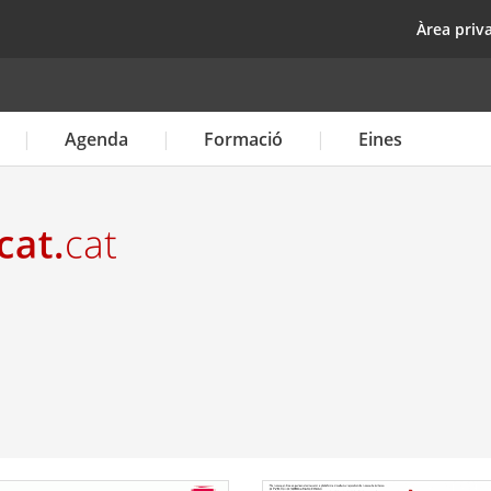
Vés
top
Àrea priv
al
contingut
Agenda
Formació
Eines