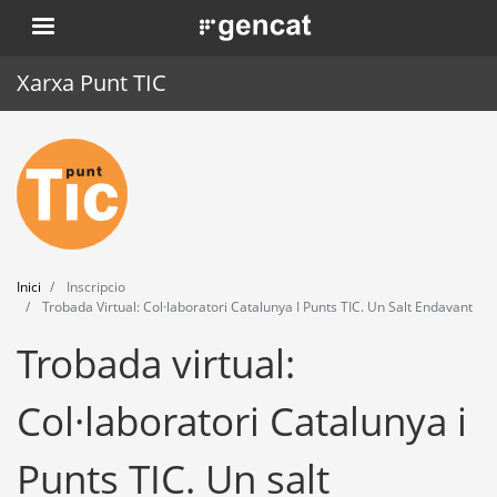
Vés
. Obre en una nova finestra.
al
contingut
Xarxa Punt TIC
Inici
Punt TIC
Actualitat
Inici
Inscripcio
Agenda
Trobada Virtual: Col·laboratori Catalunya I Punts TIC. Un Salt Endavant
Trobada virtual:
Formació
Eines
Col·laboratori Catalunya i
Punts TIC. Un salt