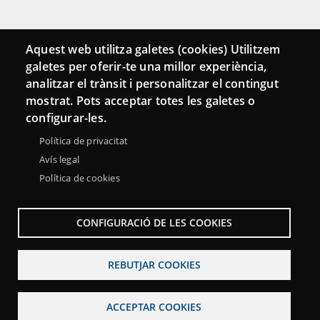
Connecta
Aquest web utilitza galetes (cookies) Utilitzem
galetes per oferir-te una millor experiència,
Bustia de contacte
analitzar el trànsit i personalitzar el contingut
Butlletins
mostrat. Pots acceptar totes les galetes o
configurar-les.
Política de privacitat
Avís legal
Política de cookies
CONFIGURACIÓ DE LES COOKIES
REBUTJAR COOKIES
Menu
Sobre la Xarxa Punttic
Avís legal
Accessibilitat
Footer
ACCEPTAR COOKIES
Mapa web