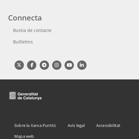
Connecta
Bustia de contacte
Butlletins
Menu
Sobre la Xarxa Punttic
Avís legal
Accessibilitat
Footer
Mapa web