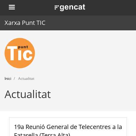
Vés
. Obre en una nova finestra.
al
contingut
Xarxa Punt TIC
Inici
Punt TIC
Actualitat
Inici
Actualitat
Agenda
Actualitat
Formació
Eines
19a Reunió General de Telecentres a la
Fatarella (Terra Alta)