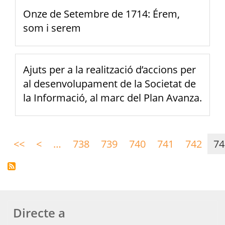
Onze de Setembre de 1714: Érem,
som i serem
Ajuts per a la realització d’accions per
al desenvolupament de la Societat de
la Informació, al marc del Plan Avanza.
Paginació
<<
Primera
<
Pàgina
…
738
739
740
741
742
74
pàgina
anterior
Directe a