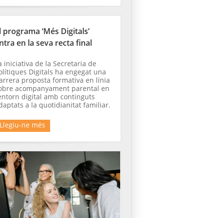
l programa ‘Més Digitals’
ntra en la seva recta final
a iniciativa de la Secretaria de
olítiques Digitals ha engegat una
arrera proposta formativa en línia
obre acompanyament parental en
’entorn digital amb continguts
daptats a la quotidianitat familiar.
Llegiu-ne més