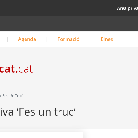
Vés
top
Àrea priv
al
contingut
Agenda
Formació
Eines
 ‘Fes Un Truc’
iva ‘Fes un truc’