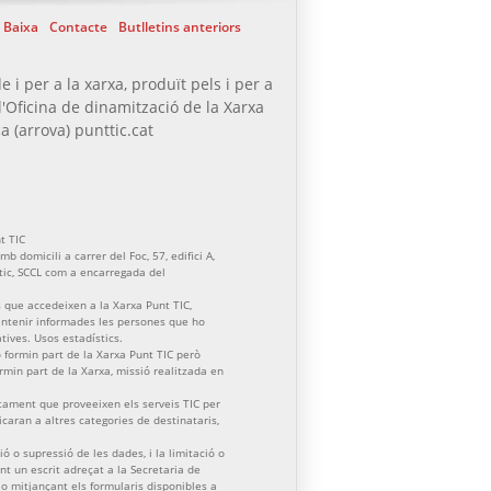
Baixa
Contacte
Butlletins anteriors
e i per a la xarxa, produït pels i per a
l'Oficina de dinamització de la Xarxa
a (arrova) punttic.cat
t TIC
b domicili a carrer del Foc, 57, edifici A,
ctic, SCCL com a encarregada del
 que accedeixen a la Xarxa Punt TIC,
mantenir informades les persones que ho
atives. Usos estadístics.
formin part de la Xarxa Punt TIC però
formin part de la Xarxa, missió realitzada en
tament que proveeixen els serveis TIC per
aran a altres categories de destinataris,
ació o supressió de les dades, i la limitació o
nt un escrit adreçat a la Secretaria de
) o mitjançant els formularis disponibles a