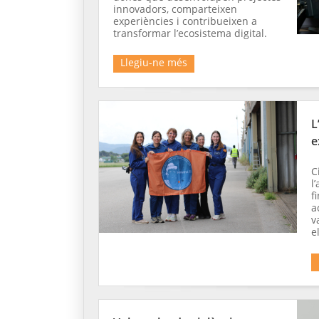
innovadors, comparteixen
experiències i contribueixen a
transformar l’ecosistema digital.
Llegiu-ne més
L
e
C
l
f
a
v
e