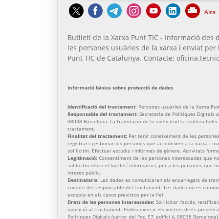
Alta
Butlletí de la Xarxa Punt TIC - Informació des d
les persones usuàries de la xarxa i enviat per 
Punt TIC de Catalunya. Contacte: oficina.tecnic
Informació bàsica sobre protecció de dades
Identificació del tractament
: Persones usuàries de la Xarxa Pun
Responsable del tractament:
Secretaria de Polítiques Digitals am
08038 Barcelona. La tramitació de la sol·licitud la realitza Cole
tractament.
Finalitat del tractament:
Per tenir coneixement de les persones
registrar i gestionar les persones que accedeixen a la xarxa i 
sol·licitin. Efectuar estudis i informes de gènere. Activitats form
Legitimació:
Consentiment de les persones interessades que no 
sol·licitin rebre el butlletí informatiu i, per a les persones que 
interès públic.
Destinataris:
Les dades es comunicaran als encarregats de trac
compte del responsable del tractament. Les dades no es comunic
excepte en els casos previstos per la llei.
Drets de les persones interessades:
Sol·licitar l'accés, rectific
oposició al tractament. Podeu exercir els vostres drets presenta
Polítiques Digitals (carrer del Foc, 57, edifici A, 08038 Barcelona