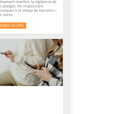
alvament marítim, la vigilància de
es platges, les inspeccions
ècniques o la neteja de barrancs i
e rieres.
Llegiu-ne més