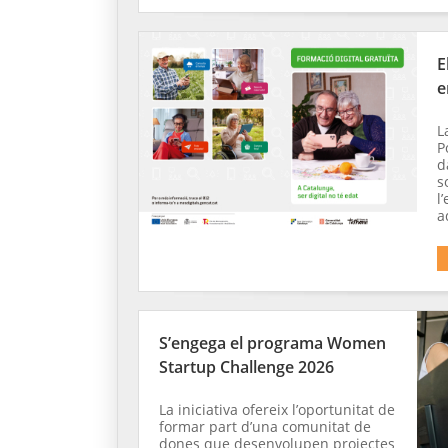
E
e
L
P
d
s
l
a
S’engega el programa Women
Startup Challenge 2026
La iniciativa ofereix l’oportunitat de
formar part d’una comunitat de
dones que desenvolupen projectes