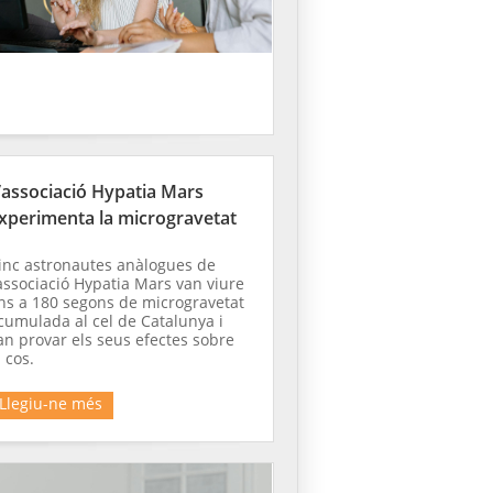
’associació Hypatia Mars
xperimenta la microgravetat
inc astronautes anàlogues de
’associació Hypatia Mars van viure
ins a 180 segons de microgravetat
cumulada al cel de Catalunya i
an provar els seus efectes sobre
l cos.
Llegiu-ne més