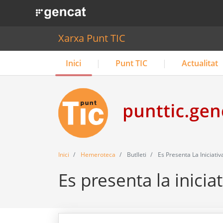
. Obre en una nova finestra.
Xarxa Punt TIC
Inici
Punt TIC
Actualitat
Inici
Hemeroteca
Butlleti
Es Presenta La Iniciativa
Es presenta la iniciat