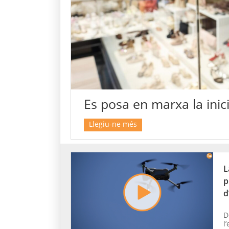
Es posa en marxa la inici
Llegiu-ne més
L
p
d
D
l