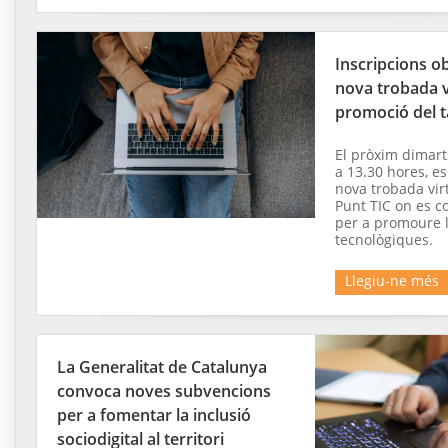
Inscripcions ob
nova trobada v
promoció del ta
El pròxim dimarts
a 13.30 hores, e
nova trobada virt
Punt TIC on es c
per a promoure l
tecnològiques.
Llegiu-ne més
La Generalitat de Catalunya
convoca noves subvencions
per a fomentar la inclusió
sociodigital al territori