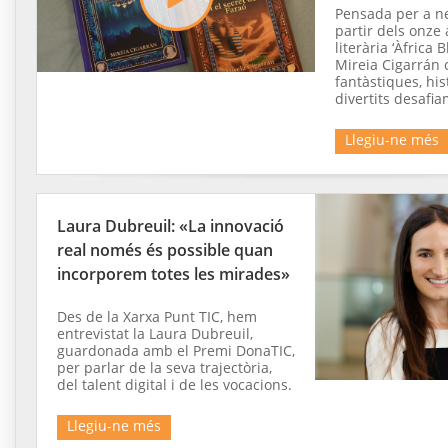
Pensada per a n
partir dels onze 
literària ‘Àfrica 
Mireia Cigarrán
fantàstiques, his
divertits desafia
Llegiu-ne més
Laura Dubreuil: «La innovació
real només és possible quan
incorporem totes les mirades»
Des de la Xarxa Punt TIC, hem
entrevistat la Laura Dubreuil,
guardonada amb el Premi DonaTIC,
per parlar de la seva trajectòria,
del talent digital i de les vocacions.
Llegiu-ne més