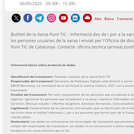
06/05/2026 - 09:30h - 15:30h
Alta
Baixa
Contacte
Butlletí de la Xarxa Punt TIC - Informació des de i per a la xar
les persones usuàries de la xarxa i enviat per l'Oficina de di
Punt TIC de Catalunya. Contacte: oficina.tecnica (arrova) puntt
Informació bàsica sobre protecció de dades
Identificació del tractament
: Persones usuàries de la Xarxa Punt TIC
Responsable del tractament:
Secretaria de Polítiques Digitals amb domicili a carrer de
08038 Barcelona. La tramitació de la sol·licitud la realitza Colectic, SCCL com a enca
tractament.
Finalitat del tractament:
Per tenir coneixement de les persones que accedeixen a la 
registrar i gestionar les persones que accedeixen a la xarxa i mantenir informades l
sol·licitin. Efectuar estudis i informes de gènere. Activitats formatives. Usos estadísti
Legitimació:
Consentiment de les persones interessades que no formin part de la Xa
sol·licitin rebre el butlletí informatiu i, per a les persones que formin part de la Xarx
interès públic.
Destinataris:
Les dades es comunicaran als encarregats de tractament que proveeixen
compte del responsable del tractament. Les dades no es comunicaran a altres categor
excepte en els casos previstos per la llei.