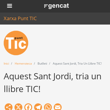
Vés
. Obre en una nova finestra.
al
contingut
Xarxa Punt TIC
Inici
Punt TIC
Actualitat
Inici
Hemeroteca
Butlleti
Aquest Sant Jordi, Tria Un Llibre TIC!
Agenda
Aquest Sant Jordi, tria un
Formació
llibre TIC!
Eines
Share
X
Facebook
Telegram
WhatsApp
Email