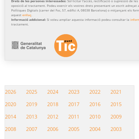
Drets de les persones interessades:
Sol·licitar l'accés, rectificació o supressió de les
oposició al tractament. Podeu exercir els vostres drets presentant un escrit adreçat a
Polítiques Digitals (carrer del Foc, 57, edifici A, 08038 Barcelona) o mitjançant els for
aquest
enllaç
.
Informació addicional:
Si voleu ampliar aquesta informació podeu consultar la
infor
tractament.
2026
2025
2024
2023
2022
2021
Hemeroteca
2020
2019
2018
2017
2016
2015
2014
2013
2012
2011
2010
2009
2008
2007
2006
2005
2004
2003