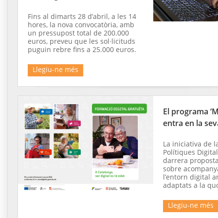
Fins al dimarts 28 d’abril, a les 14
hores, la nova convocatòria, amb
un pressupost total de 200.000
euros, preveu que les sol·licituds
puguin rebre fins a 25.000 euros.
Llegiu-ne més
El programa ‘Mé
entra en la sev
La iniciativa de 
Polítiques Digit
darrera proposta
sobre acompany
l’entorn digital 
adaptats a la quo
Llegiu-ne més