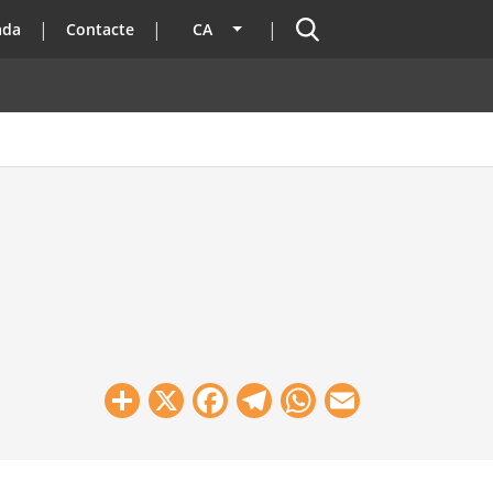
Cercador
ada
Contacte
CA
Llista les accions addicionals
Share
X
Facebook
Telegram
WhatsApp
Email