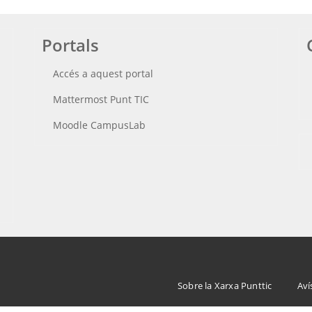
Portals
Accés a aquest portal
Mattermost Punt TIC
Moodle CampusLab
Menu
Sobre la Xarxa Punttic
Aví
Footer