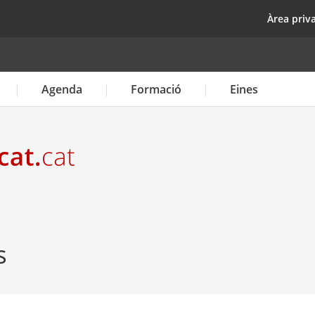
Vés
top
Àrea priv
al
contingut
Agenda
Formació
Eines
s