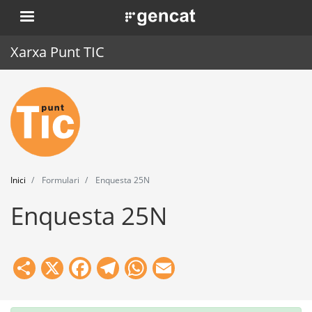
Vés
. Obre en una nova finestra.
al
contingut
Xarxa Punt TIC
Inici
Punt TIC
Actualitat
Inici
Formulari
Enquesta 25N
Agenda
Enquesta 25N
Formació
Eines
Share
X
Facebook
Telegram
WhatsApp
Email