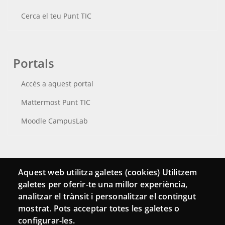
Cerca el teu Punt TIC
Portals
Accés a aquest portal
Mattermost Punt TIC
Moodle CampusLab
Connecta
Aquest web utilitza galetes (cookies) Utilitzem
galetes per oferir-te una millor experiència,
Bustia de contacte
analitzar el trànsit i personalitzar el contingut
Butlletins
mostrat. Pots acceptar totes les galetes o
configurar-les.