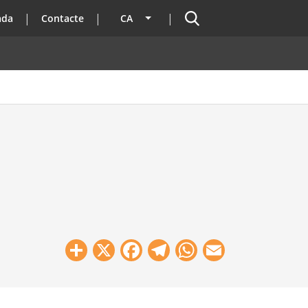
Cercador
ada
Contacte
CA
Llista les accions addicionals
Share
X
Facebook
Telegram
WhatsApp
Email