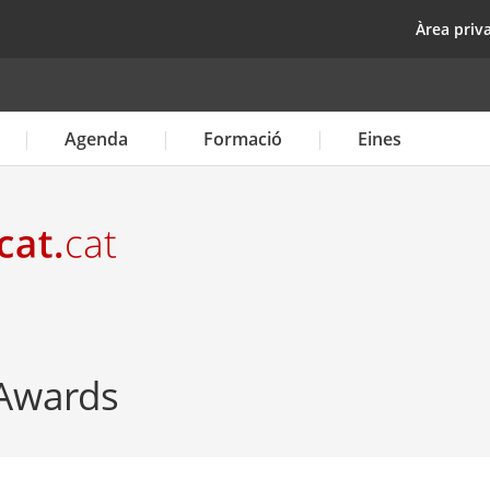
Vés
top
Àrea priv
al
contingut
Agenda
Formació
Eines
 Awards