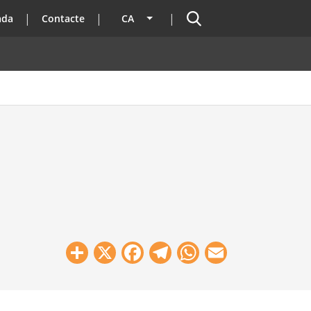
Cercador
ada
Contacte
CA
Llista les accions addicionals
Share
X
Facebook
Telegram
WhatsApp
Email