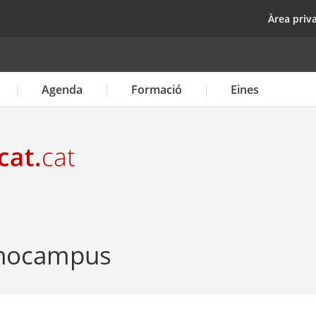
Vés
top
Àrea priv
al
contingut
Agenda
Formació
Eines
cnocampus