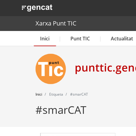
. Obre en una nova finestra.
Xarxa Punt TIC
Inici
Punt TIC
Actualitat
Inici
Etiqueta
#smarCAT
#smarCAT