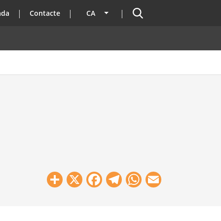
Cercador
ada
Contacte
CA
Llista les accions addicionals
Share
X
Facebook
Telegram
WhatsApp
Email