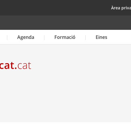
Vés
top
Àrea priv
al
contingut
Agenda
Formació
Eines