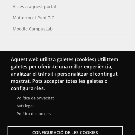
Accés a aquest portal
Mattermost Punt TIC
Moodle CampusLab
Connecta
Aquest web utilitza galetes (cookies) Utilitzem
galetes per oferir-te una millor experiència,
Bustia de contacte
analitzar el trànsit i personalitzar el contingut
Butlletins
mostrat. Pots acceptar totes les galetes o
configurar-les.
Política de privacitat
Avís legal
Política de cookies
CONFIGURACIÓ DE LES COOKIES