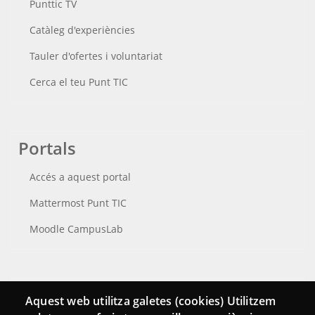
Punttic TV
Catàleg d'experiències
Tauler d'ofertes i voluntariat
Cerca el teu Punt TIC
Portals
Accés a aquest portal
Mattermost Punt TIC
Moodle CampusLab
Connecta
Aquest web utilitza galetes (cookies) Utilitzem