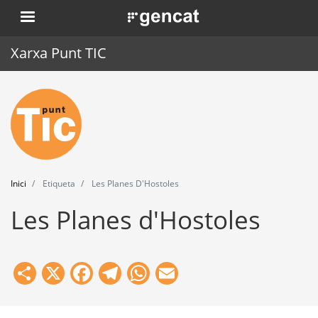
Vés
. Obre en una nova finestra.
al
contingut
Xarxa Punt TIC
Inici
Punt TIC
Actualitat
Inici
Etiqueta
Les Planes D'Hostoles
Agenda
Les Planes d'Hostoles
Formació
Eines
Share
X
Facebook
Telegram
WhatsApp
Email