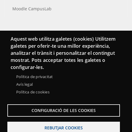
Moodle CampusLab
Connecta
Aquest web utilitza galetes (cookies) Utilitzem
galetes per oferir-te una millor experiència,
Bustia de contacte
analitzar el trànsit i personalitzar el contingut
Butlletins
mostrat. Pots acceptar totes les galetes o
configurar-les.
Política de privacitat
Avís legal
Política de cookies
CONFIGURACIÓ DE LES COOKIES
REBUTJAR COOKIES