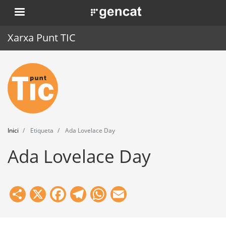
Vés
. Obre en una nova finestra.
al
contingut
Xarxa Punt TIC
Inici
Punt TIC
Actualitat
Inici
Etiqueta
Ada Lovelace Day
Agenda
Ada Lovelace Day
Formació
Eines
Share
X
Facebook
Telegram
WhatsApp
Email