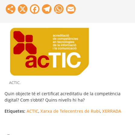
Share
X
Facebook
Telegram
WhatsApp
Email
ACTIC
.
Quin objecte té el certificat acreditatiu de la competència
digital? Com s'obté? Quins nivells hi ha?
Etiquetes:
ACTIC
,
Xarxa de Telecentres de Rubí
,
XERRADA