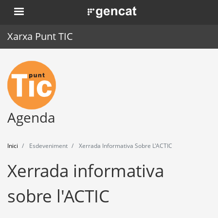
Vés
. Obre en una nova finestra.
al
contingut
Xarxa Punt TIC
Inici
Punt TIC
Actualitat
Agenda
Agenda
Inici
Esdeveniment
Xerrada Informativa Sobre L'ACTIC
Formació
Xerrada informativa
Eines
sobre l'ACTIC