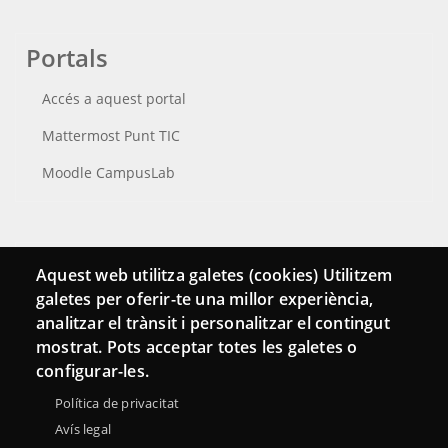
Portals
Accés a aquest portal
Mattermost Punt TIC
Moodle CampusLab
Connecta
Aquest web utilitza galetes (cookies) Utilitzem
galetes per oferir-te una millor experiència,
Bustia de contacte
analitzar el trànsit i personalitzar el contingut
Butlletins
mostrat. Pots acceptar totes les galetes o
configurar-les.
Política de privacitat
Avís legal