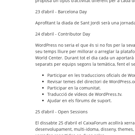
proposa un tipus d'activitat diferent per a cada d
23 d'abril - Barcelona Day
Aprofitant la diada de Sant Jordi serà una jornada
24 d'abril - Contributor Day
WordPress no seria el que és si no fos per la se
seu temps lliure per millorar o arreglar la platafo
World Center
. Durant tot el dia cada un aportarà
separats per equips segons la temàtica, fent el s
Participar en les traduccions oficials de Wor
Revisar temes del directori de WordPress.o
Participar en la comunitat.
Traducció de vídeos de WordPress.tv.
Ajudar en els fòrums de suport.
25 d'abril - Open Sessions
El dissabte 25 d'abril el
CaixaForum
acollirà xer
desenvolupament, multi-idoma, disseny, themes, 