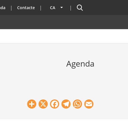
Cercador
ada
Contacte
CA
Llista les accions addicionals
Agenda
Share
X
Facebook
Telegram
WhatsApp
Email