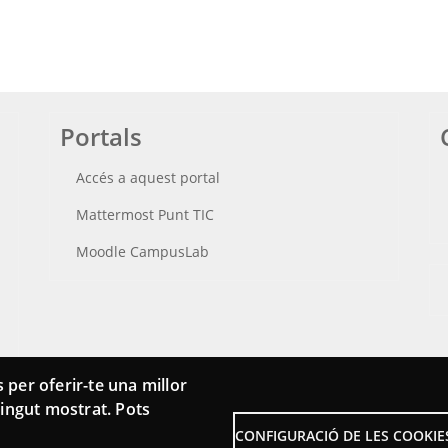
Portals
Accés a aquest portal
Mattermost Punt TIC
Moodle CampusLab
 per oferir-te una millor
ntingut mostrat. Pots
CONFIGURACIÓ DE LES COOKIE