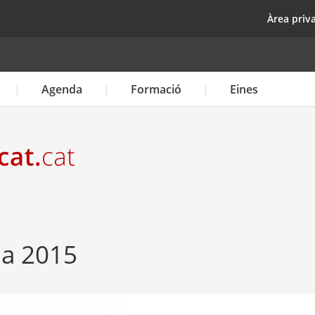
Vés
top
Àrea priv
al
contingut
Agenda
Formació
Eines
a 2015