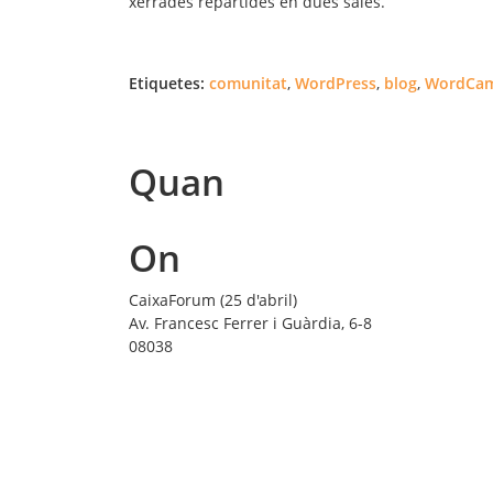
xerrades repartides en dues sales.
Etiquetes:
comunitat
,
WordPress
,
blog
,
WordCam
Quan
On
CaixaForum (25 d'abril)
Av. Francesc Ferrer i Guàrdia, 6-8
08038