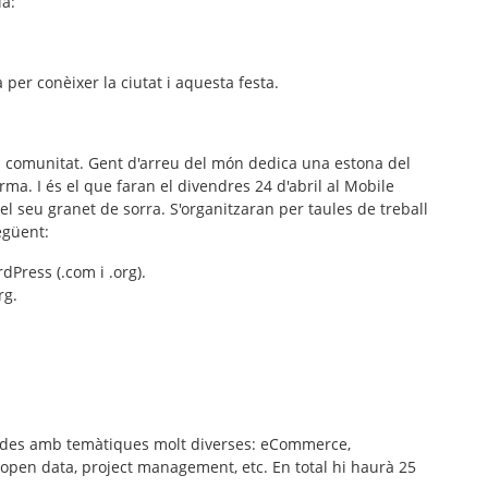
ia:
 per conèixer la ciutat i aquesta festa.
va comunitat. Gent d'arreu del món dedica una estona del
rma. I és el que faran el divendres 24 d'abril al
Mobile
 el seu granet de sorra. S'organitzaran per taules de treball
egüent:
dPress (.com i .org).
rg.
rades amb temàtiques molt diverses: eCommerce,
open data, project management, etc. En total hi haurà 25