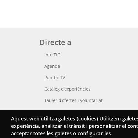
Directe a
Info TIC
Agenda
Punttic TV
Catàleg d'experiències
Tauler d'ofertes i voluntariat
Cerca el teu Punt TIC
Aquest web utilitza galetes (cookies) Utilitzem galetes
experiència, analitzar el trànsit i personalitzar el co
acceptar totes les galetes o configurar-les.