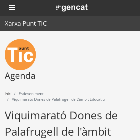
Vés
. Obre en una nova finestra.
al
contingut
Xarxa Punt TIC
Inici
Punt TIC
Actualitat
Agenda
Agenda
Inici
Esdeveniment
Formació
Viquimarató Dones de Palafrugell de L'àmbit Educatiu
Viquimarató Dones de
Eines
Palafrugell de l'àmbit