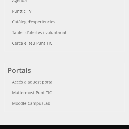
Agenda
Punttic TV
Catàleg d'experiències
Tauler d'ofertes i voluntariat
Cerca el teu Punt TIC
Portals
Accés a aquest portal
Mattermost Punt TIC
Moodle CampusLab