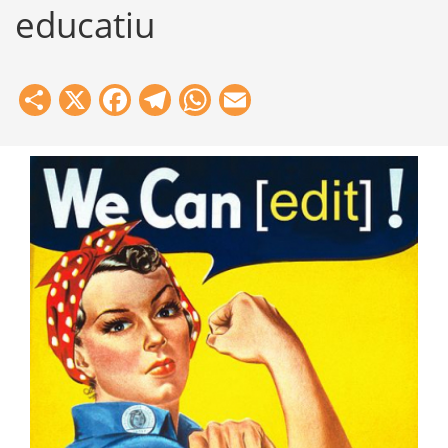
educatiu
Share
X
Facebook
Telegram
WhatsApp
Email