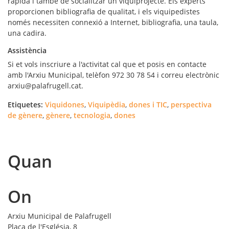
ràpida i també de socialitzar un viquiprojecte. Els experts
proporcionen bibliografia de qualitat, i els viquipedistes
només necessiten connexió a Internet, bibliografia, una taula,
una cadira.
Assistència
Si et vols inscriure a l'activitat cal que et posis en contacte
amb l'Arxiu Municipal, telèfon 972 30 78 54 i correu electrònic
arxiu@palafrugell.cat.
Etiquetes:
Viquidones
,
Viquipèdia
,
dones i TIC
,
perspectiva
de gènere
,
gènere
,
tecnologia
,
dones
Quan
On
Arxiu Municipal de Palafrugell
Plaça de l'Església, 8