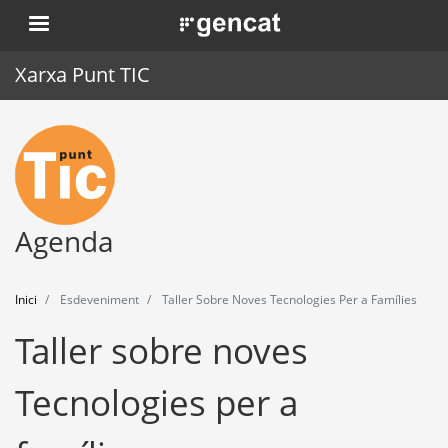
Vés
. Obre en una nova finestra.
al
contingut
Xarxa Punt TIC
Inici
Punt TIC
Actualitat
Agenda
Agenda
Inici
Esdeveniment
Taller Sobre Noves Tecnologies Per a Famílies
Formació
Taller sobre noves
Eines
Tecnologies per a