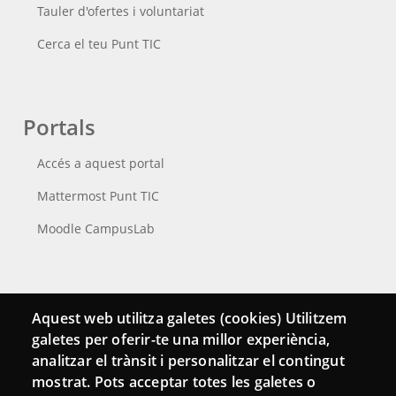
Tauler d'ofertes i voluntariat
Cerca el teu Punt TIC
Portals
Accés a aquest portal
Mattermost Punt TIC
Moodle CampusLab
Connecta
Aquest web utilitza galetes (cookies) Utilitzem
galetes per oferir-te una millor experiència,
Bustia de contacte
analitzar el trànsit i personalitzar el contingut
Butlletins
mostrat. Pots acceptar totes les galetes o