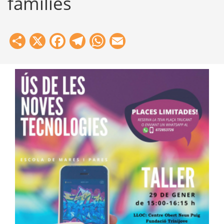
famílies
Share
X
Facebook
Telegram
WhatsApp
Email