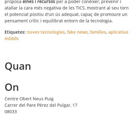
proposa
eines i recursos
per a poder conèixer, prevenir i
atallar la cara més negativa de les TICS, mostrant al seu torn
el potencial positiu d'un ús adequat, capaç de promoure un
pensament crític i equilibrat entorn de la tecnologia.
Etiquetes:
noves tecnologies
,
fake news
,
famílies
,
aplicatius
mòbils
Quan
On
Centre Obert Neus Puig
Carrer del Pare Pérez del Pulgar, 17
08033