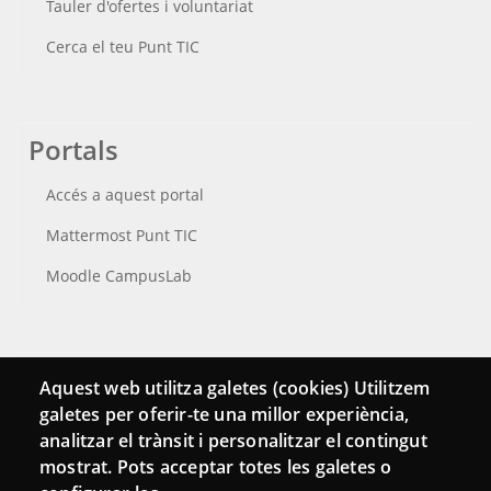
Tauler d'ofertes i voluntariat
Cerca el teu Punt TIC
Portals
Accés a aquest portal
Mattermost Punt TIC
Moodle CampusLab
Connecta
Aquest web utilitza galetes (cookies) Utilitzem
galetes per oferir-te una millor experiència,
Bustia de contacte
analitzar el trànsit i personalitzar el contingut
Butlletins
mostrat. Pots acceptar totes les galetes o