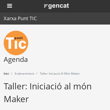
Vés
. Obre en una nova finestra.
al
contingut
Xarxa Punt TIC
Inici
Punt TIC
Actualitat
Agenda
Agenda
Inici
Esdeveniment
Taller: Iniciació Al Món Maker
Formació
Taller: Iniciació al món
Eines
Maker