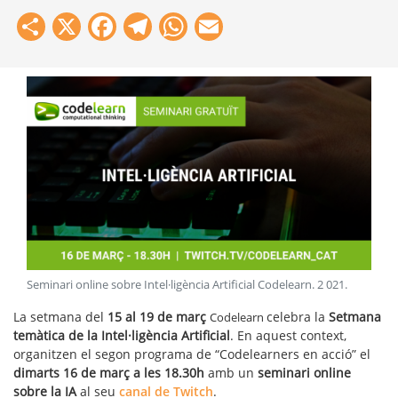
Share
X
Facebook
Telegram
WhatsApp
Email
Seminari online sobre Intel·ligència Artificial Codelearn
.
2 021
.
La setmana del
15 al 19 de març
celebra la
Setmana
Codelearn
temàtica de la Intel·ligència Artificial
. En aquest context,
organitzen el segon programa de “Codelearners en acció” el
dimarts 16 de març a les 18.30h
amb un
seminari online
sobre la IA
al seu
canal de Twitch
.