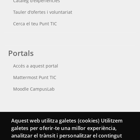
Catàleg d'experiències
Tauler d'ofertes i voluntariat
Cerca el teu Punt TIC
Portals
Accés a aquest portal
Mattermost Punt TIC
Moodle CampusLab
Connecta
Aquest web utilitza galetes (cookies) Utilitzem
galetes per oferir-te una millor experiència,
Bustia de contacte
analitzar el trànsit i personalitzar el contingut