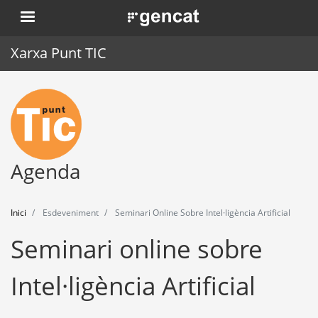
Vés
. Obre en una nova finestra.
al
contingut
Xarxa Punt TIC
Inici
Punt TIC
Actualitat
Agenda
Agenda
Inici
Esdeveniment
Seminari Online Sobre Intel·ligència Artificial
Formació
Seminari online sobre
Eines
Intel·ligència Artificial